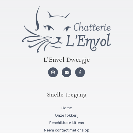
L'Envol Dwergje
I
E
F
n
n
a
s
v
c
t
e
e
a
l
b
g
o
o
r
p
o
Snelle toegang
a
k
m
-
f
Home
Onze fokkerij
Beschikbare kittens
Neem contact met ons op