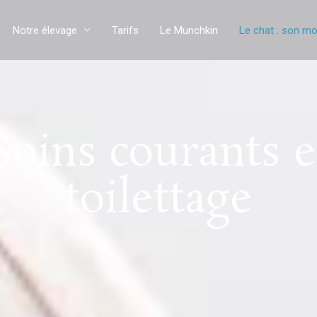
Notre élevage
Tarifs
Le Munchkin
Le chat : son mo
Soins courants e
toilettage