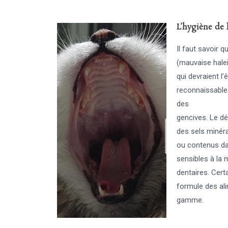
L’hygiène de 
Il faut savoir q
(mauvaise halei
qui devraient l’
reconnaissable.
des
gencives. Le dé
des sels minéra
ou contenus dan
sensibles à la 
dentaires. Cert
formule des al
gamme.