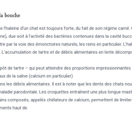
la bouche
ue l’haleine d’un chat est toujours forte, du fait de son régime carné.
ne), due soit à l’activité des bactéries contenues dans la cavité bucca
être par la voie des émonctoires naturels, les reins en particulier. L’
 L’accumulation de tartre et de débris alimentaires en lente décomp
pôt de tartre – qui peut atteindre des proportions impressionnantes 
ux de la salive (calcium en particulier)
s les débris alimentaires. Il est à noter que les dents des chats no
maladie parodontale. Les croquettes entraînent une plus longue masti
ains composés, appelés chélateurs de calcium, permettent de limiter 
iments haut de