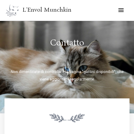
Vai
MEN
L'Envol Munchkin
al
PRIN
contenuto
Contatto
Non dimenticate di controllare la pagina "gattini disponibili", che
viene aggiornata regolarmente.