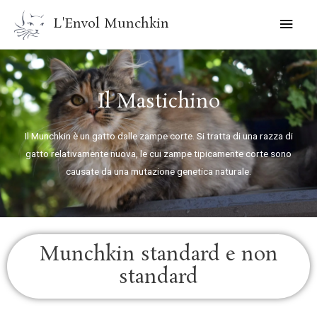
Vai
MEN
L'Envol Munchkin
al
PRIN
contenuto
Il Mastichino
Il Munchkin è un gatto dalle zampe corte. Si tratta di una razza di
gatto relativamente nuova, le cui zampe tipicamente corte sono
causate da una mutazione genetica naturale.
Munchkin standard e non
standard