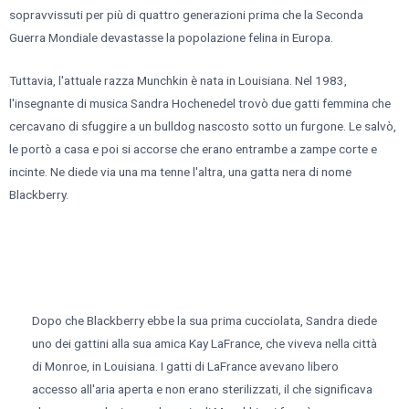
sopravvissuti per più di quattro generazioni prima che la Seconda
Guerra Mondiale devastasse la popolazione felina in Europa.
Tuttavia, l'attuale razza Munchkin è nata in Louisiana. Nel 1983,
l'insegnante di musica Sandra Hochenedel trovò due gatti femmina che
cercavano di sfuggire a un bulldog nascosto sotto un furgone. Le salvò,
le portò a casa e poi si accorse che erano entrambe a zampe corte e
incinte. Ne diede via una ma tenne l'altra, una gatta nera di nome
Blackberry.
Dopo che Blackberry ebbe la sua prima cucciolata, Sandra diede
uno dei gattini alla sua amica Kay LaFrance, che viveva nella città
di Monroe, in Louisiana. I gatti di LaFrance avevano libero
accesso all'aria aperta e non erano sterilizzati, il che significava