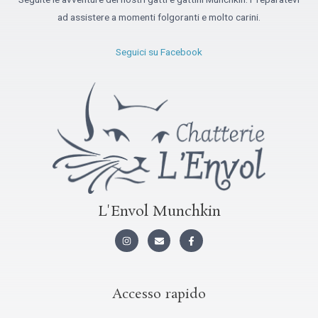
ad assistere a momenti folgoranti e molto carini.
Seguici su Facebook
L'Envol Munchkin
I
B
F
n
u
a
s
s
c
t
t
e
a
a
b
g
o
r
o
Accesso rapido
a
k
m
-
f