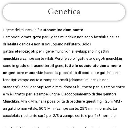
Genetica
Il gene del munchkin è
autosomico
dominante
.
Il
embrioni
omozigote
per il gene munchkin non sono fattibili a causa
di
letalità genica
e non si sviluppano nell'utero. Solo i
gattini
eterozigoti
per il gene munchkin si sviluppano in gattini
munchkin a zampe corte vitali. Perché solo i gatti eterozigoti munchkin
sono in grado di trasmettere il gene,
tutte le cucciolate con almeno
un genitore munchkin
hanno la possibilità di contenere gattini con i
fenotipi: zampe corte o zampe normali (chiamati munchkin non
standard), con i genotipi Mm o mm, dove M è il tratto per le zampe corte
e m è il tratto per le zampe lunghe. L'accoppiamento di due genitori
Munchkin, Mm x Mm, ha la possibilità di produrre questi figli: 25% MM -
un gattino non vitale, 50% Mm - zampe corte, 25% mm - normale. La
cucciolata risultante sarà per 2/3 a zampe corte e per 1/3 normale.