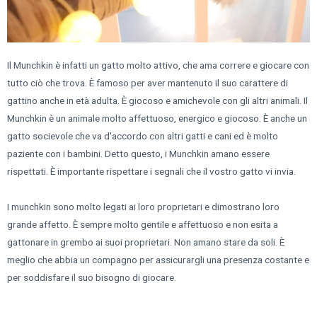
Il Munchkin è infatti un gatto molto attivo, che ama correre e giocare con
tutto ciò che trova. È famoso per aver mantenuto il suo carattere di
gattino anche in età adulta. È giocoso e amichevole con gli altri animali. Il
Munchkin è un animale molto affettuoso, energico e giocoso. È anche un
gatto socievole che va d'accordo con altri gatti e cani ed è molto
paziente con i bambini. Detto questo, i Munchkin amano essere
rispettati. È importante rispettare i segnali che il vostro gatto vi invia.
I munchkin sono molto legati ai loro proprietari e dimostrano loro
grande affetto. È sempre molto gentile e affettuoso e non esita a
gattonare in grembo ai suoi proprietari. Non amano stare da soli. È
meglio che abbia un compagno per assicurargli una presenza costante e
per soddisfare il suo bisogno di giocare.